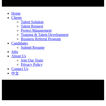
Home
Clients
Talent Solution
Talent Request
Project Management
Training & Talent Development
Business Referral Program
Candidates
Submit Resume
Jobs
About Us
Join Our Team
Privacy Policy
Contact Us
中文