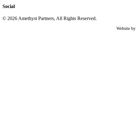
Social
© 2026 Amethyst Partners, All Rights Reserved.
W
Website by
D
S