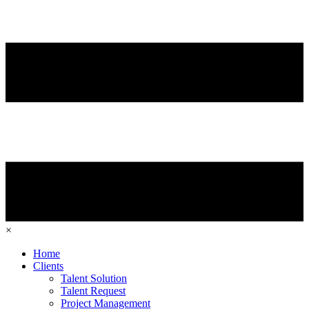
×
Home
Clients
Talent Solution
Talent Request
Project Management