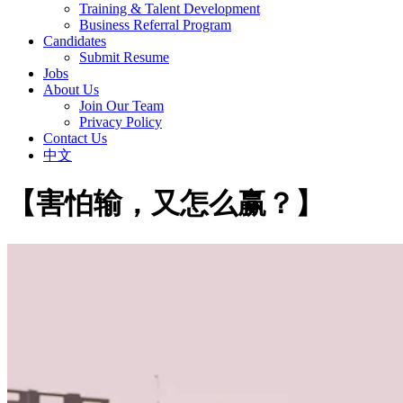
Training & Talent Development
Business Referral Program
Candidates
Submit Resume
Jobs
About Us
Join Our Team
Privacy Policy
Contact Us
中文
【害怕输，又怎么赢？】