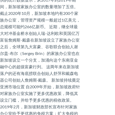
供的统计数据显示，从2017年到2019年期
间，新加坡家族办公室的数量增加了五倍。
截⽌2020年10⽉，新加坡本地约有200个家
族办公室，管理资产规模一般超过1亿美元，
总规模可能约266亿新币。 近期，继全球最
⼤对冲基⾦桥⽔创始⼈瑞-达利欧和英国亿万
富翁詹姆斯-戴森在新加坡设立了家族办公室
之后，全球第九⼤富豪、⾕歌联合创始⼈谢
尔盖-布尔（Sergey Brin）的家族办公室也在
新加坡设立⼀个分⽀，加涌向这个东南亚⾦
融中⼼的超级富豪⾏列。 这两年来在新加坡
落户的还有海底捞联合创始人舒萍和戴森电
器公司创始人詹姆斯·戴森。 新加坡持续奠定
亚洲市场位置 自2009年开始，新加坡政府针
对家族办公室实施了更多优惠政策，降低其
设立门槛，并给予更多优惠的税收政策。
2019年2月，新加坡财政部长宣布针对家族
办公室给予更优惠的免税方案：扩大免税的