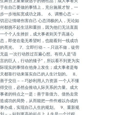
生舞台上重量级选手的牺牲品；成大事者关
于在自己要做的事情上，充分施展才智，一
步一步地拓宽成功之路。 6、调整心态－－
切忌让情绪伤害自己 心态消极的人，无论如
何都挑不起生活和重担，因为他们无法直面
一个个人生挫折，成大事者则关于高速心
态，即使在毫无希望时，也能看到一线成功
的亮光。 7、立即行动－－只说不做，徒劳
无益 一次行动胜过百遍心想。有些人是“语
言的巨人，行动的矮子”，所以看不到更为实
际现实的事情在他身上发生；成大事者是每
天都靠行动来落实自己的人生计划的。 8、
善于交往－－巧妙利用人力资源 一个人不懂
得交往，必然会推动人际关系的力量。成大
事者的特点之一是：善于靠借力、借热去营
造成功的局势，从而能把一件件难以办成的
事办成，实现自己人生的规划。 9、重新规
划－－站到更高的起点上 人生是一个过程，