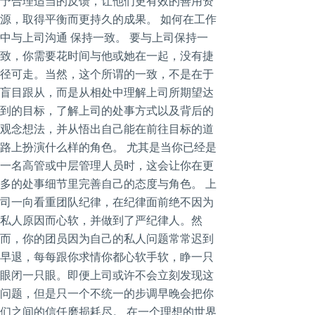
予合理适当的反馈，让他们更有效的善用资
源，取得平衡而更持久的成果。 如何在工作
中与上司沟通 保持一致。 要与上司保持一
致，你需要花时间与他或她在一起，没有捷
径可走。当然，这个所谓的一致，不是在于
盲目跟从，而是从相处中理解上司所期望达
到的目标，了解上司的处事方式以及背后的
观念想法，并从悟出自己能在前往目标的道
路上扮演什么样的角色。 尤其是当你已经是
一名高管或中层管理人员时，这会让你在更
多的处事细节里完善自己的态度与角色。 上
司一向看重团队纪律，在纪律面前绝不因为
私人原因而心软，并做到了严纪律人。然
而，你的团员因为自己的私人问题常常迟到
早退，每每跟你求情你都心软手软，睁一只
眼闭一只眼。即便上司或许不会立刻发现这
问题，但是只一个不统一的步调早晚会把你
们之间的信任磨损耗尽。 在一个理想的世界