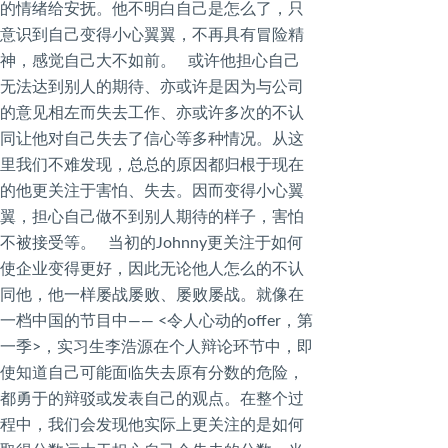
的情绪给安抚。他不明白自己是怎么了，只
意识到自己变得小心翼翼，不再具有冒险精
神，感觉自己大不如前。 或许他担心自己
无法达到别人的期待、亦或许是因为与公司
的意见相左而失去工作、亦或许多次的不认
同让他对自己失去了信心等多种情况。从这
里我们不难发现，总总的原因都归根于现在
的他更关注于害怕、失去。因而变得小心翼
翼，担心自己做不到别人期待的样子，害怕
不被接受等。 当初的Johnny更关注于如何
使企业变得更好，因此无论他人怎么的不认
同他，他一样屡战屡败、屡败屡战。就像在
一档中国的节目中—— <令人心动的offer，第
一季>，实习生李浩源在个人辩论环节中，即
使知道自己可能面临失去原有分数的危险，
都勇于的辩驳或发表自己的观点。在整个过
程中，我们会发现他实际上更关注的是如何