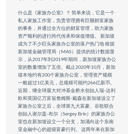
什么是《家族办公室》？ 简单来说，它是一个
私人家族工作室，负责管理拥有巨额财富家族
的事务，并通过全方位的财富管理，助力家族
资产顺利的进行跨代传承和保值增值。 新加坡
成为了不少巨头家族办公室的落户热⻔地 根据
新加坡金融管理局（MAS）提供的统计数据显
示，从2017年到2019年期间，新加坡家族办公
室的数量增加了五倍。截⽌2020年10⽉，新加
坡本地约有200个家族办公室，管理资产规模
一般超过1亿美元，总规模可能约266亿新币。
近期，继全球最⼤对冲基⾦桥⽔创始⼈瑞-达利
欧和英国亿万富翁詹姆斯-戴森在新加坡设立了
家族办公室之后，全球第九⼤富豪、⾕歌联合
创始⼈谢尔盖-布尔（Sergey Brin）的家族办公
室也在新加坡设立⼀个分⽀，加涌向这个东南
亚⾦融中⼼的超级富豪⾏列。 这两年来在新加