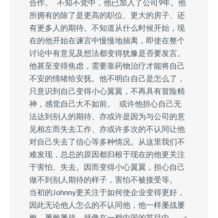
合作。 不知不觉中，他已加入了公司9年。他
所拥有的除了是更高的职位、更大的房子、还
有更多人的期待。不知道从什么时候开始，现
在的他开始在谏言中慢慢地抽离，即使在整个
讨论中有意见及想法都变得犹豫是否要发言。
他甚至变得焦虑，需要靠药物治疗才能将自己
不安的情绪给安抚。他不明白自己是怎么了，
只意识到自己变得小心翼翼，不再具有冒险精
神，感觉自己大不如前。 或许他担心自己无
法达到别人的期待、亦或许是因为与公司的意
见相左而失去工作、亦或许多次的不认同让他
对自己失去了信心等多种情况。从这里我们不
难发现，总总的原因都归根于现在的他更关注
于害怕、失去。因而变得小心翼翼，担心自己
做不到别人期待的样子，害怕不被接受等。
当初的Johnny更关注于如何使企业变得更好，
因此无论他人怎么的不认同他，他一样屡战屡
败、屡败屡战。就像在一档中国的节目中—— <