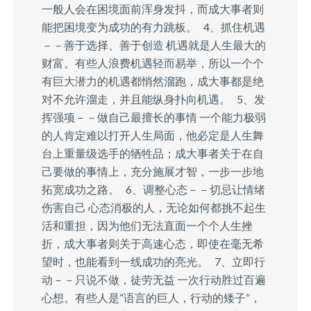
一般人会在困境面前浑身发抖，而成大事者则
能把困境变为成功的有力跳板。 4、抓住机遇
－－善于选择、善于创造 机遇就是人生最大的
财富。有些人浪费机遇轻而易举，所以一个个
有巨大潜力的机遇都悄然溜跑，成大事都是绝
对不允许溜走，并且能纵身扑向机遇。 5、发
挥强项－－做自己最擅长的事情 一个能力极弱
的人肯定难以打开人生局面，他必定是人生舞
台上重量级选手的牺牲品；成大事者关于在自
己要做的事情上，充分施展才智，一步一步地
拓宽成功之路。 6、调整心态－－切忌让情绪
伤害自己 心态消极的人，无论如何都挑不起生
活和重担，因为他们无法直面一个个人生挫
折，成大事者则关于高速心态，即使在毫无希
望时，也能看到一线成功的亮光。 7、立即行
动－－只说不做，徒劳无益 一次行动胜过百遍
心想。有些人是“语言的巨人，行动的矮子”，