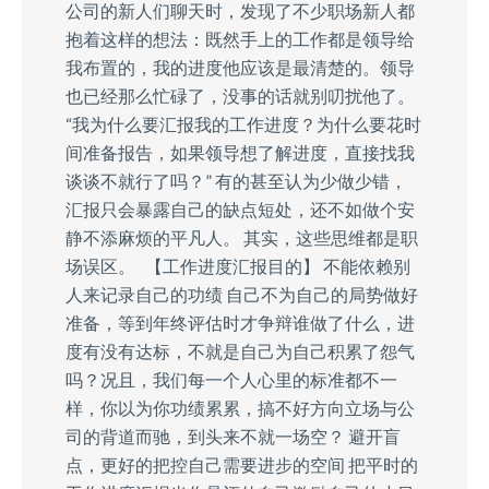
公司的新人们聊天时，发现了不少职场新人都
抱着这样的想法：既然手上的工作都是领导给
我布置的，我的进度他应该是最清楚的。领导
也已经那么忙碌了，没事的话就别叨扰他了。
“我为什么要汇报我的工作进度？为什么要花时
间准备报告，如果领导想了解进度，直接找我
谈谈不就行了吗？” 有的甚至认为少做少错，
汇报只会暴露自己的缺点短处，还不如做个安
静不添麻烦的平凡人。 其实，这些思维都是职
场误区。 【工作进度汇报目的】 不能依赖别
人来记录自己的功绩 自己不为自己的局势做好
准备，等到年终评估时才争辩谁做了什么，进
度有没有达标，不就是自己为自己积累了怨气
吗？况且，我们每一个人心里的标准都不一
样，你以为你功绩累累，搞不好方向立场与公
司的背道而驰，到头来不就一场空？ 避开盲
点，更好的把控自己需要进步的空间 把平时的