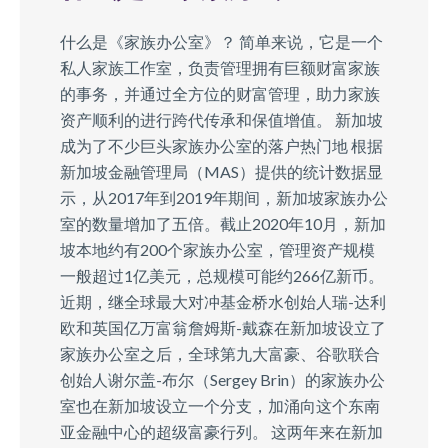
什么是《家族办公室》？ 简单来说，它是一个
私人家族工作室，负责管理拥有巨额财富家族
的事务，并通过全方位的财富管理，助力家族
资产顺利的进行跨代传承和保值增值。 新加坡
成为了不少巨头家族办公室的落户热⻔地 根据
新加坡金融管理局（MAS）提供的统计数据显
示，从2017年到2019年期间，新加坡家族办公
室的数量增加了五倍。截⽌2020年10⽉，新加
坡本地约有200个家族办公室，管理资产规模
一般超过1亿美元，总规模可能约266亿新币。
近期，继全球最⼤对冲基⾦桥⽔创始⼈瑞-达利
欧和英国亿万富翁詹姆斯-戴森在新加坡设立了
家族办公室之后，全球第九⼤富豪、⾕歌联合
创始⼈谢尔盖-布尔（Sergey Brin）的家族办公
室也在新加坡设立⼀个分⽀，加涌向这个东南
亚⾦融中⼼的超级富豪⾏列。 这两年来在新加