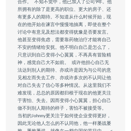
合作。 不知不觉中，他已加入了公司9年。他
所拥有的除了是更高的职位、更大的房子、还
有更多人的期待。不知道从什么时候开始，现
在的他开始在谏言中慢慢地抽离，即使在整个
讨论中有意见及想法都变得犹豫是否要发言。
他甚至变得焦虑，需要靠药物治疗才能将自己
不安的情绪给安抚。他不明白自己是怎么了，
只意识到自己变得小心翼翼，不再具有冒险精
神，感觉自己大不如前。 或许他担心自己无
法达到别人的期待、亦或许是因为与公司的意
见相左而失去工作、亦或许多次的不认同让他
对自己失去了信心等多种情况。从这里我们不
难发现，总总的原因都归根于现在的他更关注
于害怕、失去。因而变得小心翼翼，担心自己
做不到别人期待的样子，害怕不被接受等。
当初的Johnny更关注于如何使企业变得更好，
因此无论他人怎么的不认同他，他一样屡战屡
败、屡败屡战。就像在一档中国的节目中—— <