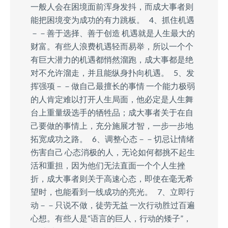
一般人会在困境面前浑身发抖，而成大事者则
能把困境变为成功的有力跳板。 4、抓住机遇
－－善于选择、善于创造 机遇就是人生最大的
财富。有些人浪费机遇轻而易举，所以一个个
有巨大潜力的机遇都悄然溜跑，成大事都是绝
对不允许溜走，并且能纵身扑向机遇。 5、发
挥强项－－做自己最擅长的事情 一个能力极弱
的人肯定难以打开人生局面，他必定是人生舞
台上重量级选手的牺牲品；成大事者关于在自
己要做的事情上，充分施展才智，一步一步地
拓宽成功之路。 6、调整心态－－切忌让情绪
伤害自己 心态消极的人，无论如何都挑不起生
活和重担，因为他们无法直面一个个人生挫
折，成大事者则关于高速心态，即使在毫无希
望时，也能看到一线成功的亮光。 7、立即行
动－－只说不做，徒劳无益 一次行动胜过百遍
心想。有些人是“语言的巨人，行动的矮子”，