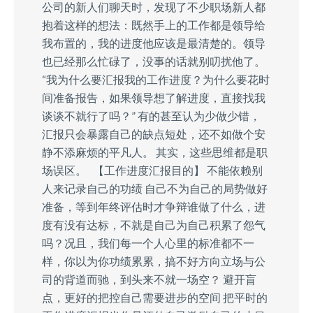
公司的新人们聊天时，发现了不少职场新人都
抱着这样的想法：既然手上的工作都是领导给
我布置的，我的进度他应该是最清楚的。领导
也已经那么忙碌了，没事的话就别叨扰他了。
“我为什么要汇报我的工作进度？为什么要花时
间准备报告，如果领导想了解进度，直接找我
谈谈不就行了吗？” 有的甚至认为少做少错，
汇报只会暴露自己的缺点短处，还不如做个安
静不添麻烦的平凡人。 其实，这些思维都是职
场误区。 【工作进度汇报目的】 不能依赖别
人来记录自己的功绩 自己不为自己的局势做好
准备，等到年终评估时才争辩谁做了什么，进
度有没有达标，不就是自己为自己积累了怨气
吗？况且，我们每一个人心里的标准都不一
样，你以为你功绩累累，搞不好方向立场与公
司的背道而驰，到头来不就一场空？ 避开盲
点，更好的把控自己需要进步的空间 把平时的